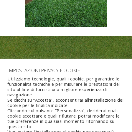
Plantec Soc.Agr. S.r.l.
IMPOSTAZIONI PRIVACY E COOKIE
74025, Marina di Ginosa (TA)
Utilizziamo tecnologie, quali i cookie, per garantire le
funzionalità tecniche e per misurare le prestazioni del
sito al fine di fornirti una migliore esperienza di
navigazione.
Se clicchi su “Accetta”, acconsentirai all'installazione dei
cookie per le finalità indicate.
Cliccando sul pulsante “Personalizza”, deciderai quali
+39 099 8271687
cookie accettare e quali rifiutare; potrai modificare le
tue preferenze in qualsiasi momento ritornando su
info@pratoarotoli.it
questo sito.
Vuoi evitare l'installazione di cookie non necessari?