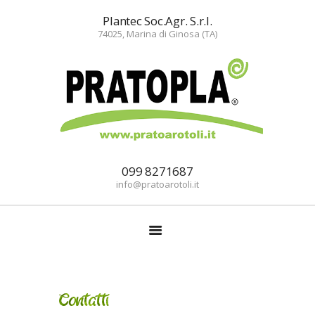
Plantec Soc.Agr. S.r.l.
74025, Marina di Ginosa (TA)
HOME
AZIENDA
PRODOTTI
SERVIZI
099 8271687
NEWS
info@pratoarotoli.it
CONTATTI
Contatti