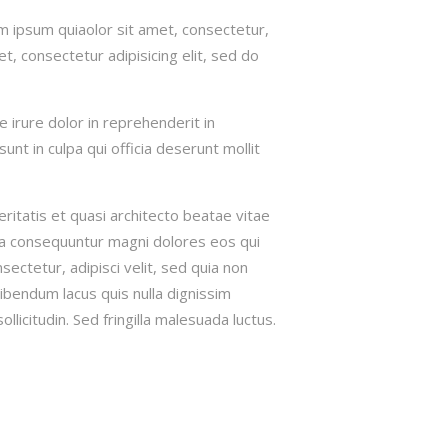
 ipsum quiaolor sit amet, consectetur,
, consectetur adipisicing elit, sed do
 irure dolor in reprehenderit in
unt in culpa qui officia deserunt mollit
itatis et quasi architecto beatae vitae
uia consequuntur magni dolores eos qui
ctetur, adipisci velit, sed quia non
bendum lacus quis nulla dignissim
licitudin. Sed fringilla malesuada luctus.