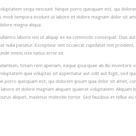
voluptatem sequi nesciunt. Neque porro quisquam est, qui dolorem
s modi tempora incidunt ut labore et dolore magnam dolor sit amet
dolore magna aliqua.
ullamco laboris nisi ut aliquip ex ea commodo consequat. Duis aute
at nulla pariatur. Excepteur sint occaecat cupidatat non proident, s
unde omnis iste natus error sit.
ntium, totam rem aperiam, eaque ipsa quae ab illo inventore ver
oluptatem quia voluptas sit aspernatur aut odit aut fugit, sed q
 porro quisquam est, qui dolorem ipsum quia dolor sit amet, conse
labore et dolore magnam aliquam quaerat voluptatem. Aliquam bi
rus aliquet, maximus molestie tortor. Sed faucibus et tellus eu sol